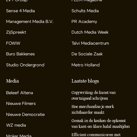
LVT Group
FEEM Magazine
Sense 4 Media
Schults Media
Management Media B.V.
PR Academy
ZijSpreekt
Dutch Media Week
FOWW
Talvi Mediacentrum
Buro Bakkenes
De Sociale Zaak
Studio Ondergrond
Metro Holland
Media
Laatste blogs
Beleef Altena
Copywriting: de kunst van
overtuigend schrijven
Nieuwe Filmers
Hoe merchandise je merk
zichtbaarder maakt
Nieuwe Democratie
Gemak in de keuken: de opkomst
WZ media
van kant-en-klare halal maaltijden
Efficient communiceren met
Moker Media