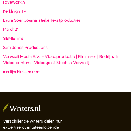
Ilovework.nl
Kerklingh TV
Laura Soer Journalistieke Tekstproducties
March21
SIEMIEfilms
Sam Jones Productions
Verwaaij Media B.V. – Videoproductie | Filmmaker | Bedrijfsfilm |
Video content | Videograaf Stephan Verwaaij
martijndriessen.com
Verschillende writers delen hun
expertise over uiteenlopende