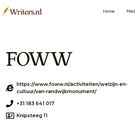
Home
Med
FOWW
https://www.foww.nl/activiteiten/welzijn-en-
cultuur/van-randwijkmonument/
+31 183 641 017
Knipsteeg 11