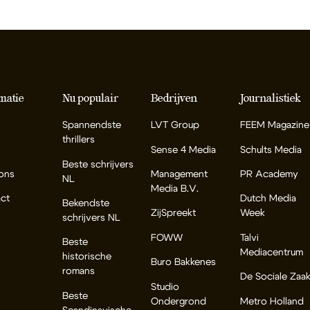
matie
Nu populair
Bedrijven
Journalistiek
Spannendste
LVT Group
FEEM Magazine
thrillers
Sense 4 Media
Schults Media
Beste schrijvers
ons
Management
PR Academy
NL
Media B.V.
ct
Dutch Media
Bekendste
ZijSpreekt
Week
schrijvers NL
FOWW
Talvi
Beste
Mediacentrum
historische
Buro Bakkenes
romans
De Sociale Zaa
Studio
Beste
Ondergrond
Metro Holland