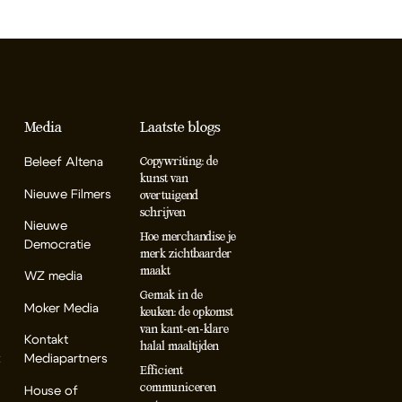
Media
Laatste blogs
Beleef Altena
Copywriting: de
kunst van
Nieuwe Filmers
overtuigend
schrijven
Nieuwe
Hoe merchandise je
Democratie
merk zichtbaarder
maakt
WZ media
Gemak in de
Moker Media
keuken: de opkomst
van kant-en-klare
Kontakt
halal maaltijden
k
Mediapartners
Efficient
communiceren
House of