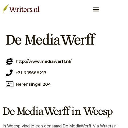
De MediaWerff
http://www.mediawerff.nl/
+31 6 15688217
Herensingel 204
De MediaWerff in Weesp
In Weesp vind je een genaamd De MediaWerff. Via Writers.nl