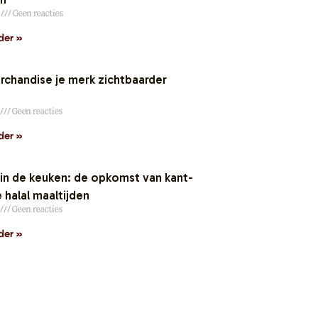
6
Geen reacties
der »
chandise je merk zichtbaarder
Geen reacties
der »
n de keuken: de opkomst van kant-
 halal maaltijden
Geen reacties
der »