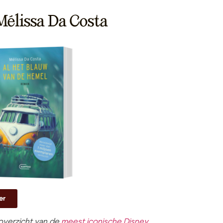
 Mélissa Da Costa
er
overzicht van de
meest iconische Disney