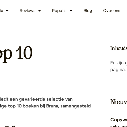
ia
Reviews
Populair
Blog
Over ons
p 10
Inhoud
Er zijn
pagina.
iedt een gevarieerde selectie van
Nieu
dige top 10 boeken bij Bruna, samengesteld
Copywri
schrijv