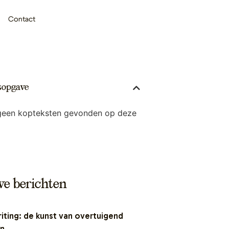
Contact
sopgave
 geen kopteksten gevonden op deze
we berichten
ting: de kunst van overtuigend
en