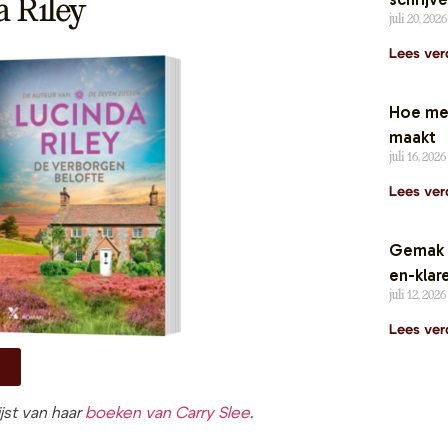
a Riley
juli 20, 202
Lees ver
Hoe mer
maakt
juli 16, 2026
Lees ver
Gemak i
en-klare
juli 12, 2026
Lees ver
jst van haar
boeken van Carry Slee
.