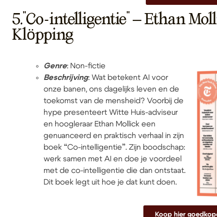
5."Co-intelligentie" – Ethan Mol
Klöpping
Genre
: Non-fictie
Beschrijving
: Wat betekent AI voor
onze banen, ons dagelijks leven en de
toekomst van de mensheid? Voorbij de
hype presenteert Witte Huis-adviseur
en hoogleraar Ethan Mollick een
genuanceerd en praktisch verhaal in zijn
boek “Co-intelligentie”. Zijn boodschap:
werk samen met AI en doe je voordeel
met de co-intelligentie die dan ontstaat.
Dit boek legt uit hoe je dat kunt doen.
Koop hier goedkop