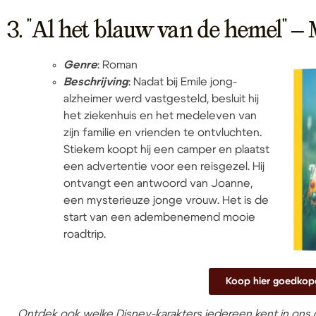
3. "Al het blauw van de hemel" –
Genre
: Roman
Beschrijving
: Nadat bij Emile jong-
alzheimer werd vastgesteld, besluit hij
het ziekenhuis en het medeleven van
zijn familie en vrienden te ontvluchten.
Stiekem koopt hij een camper en plaatst
een advertentie voor een reisgezel. Hij
ontvangt een antwoord van Joanne,
een mysterieuze jonge vrouw. Het is de
start van een adembenemend mooie
roadtrip.
Koop hier goedkop
Ontdek ook welke Disney-karakters iedereen kent in ons 