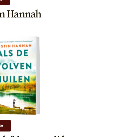
tin Hannah
er