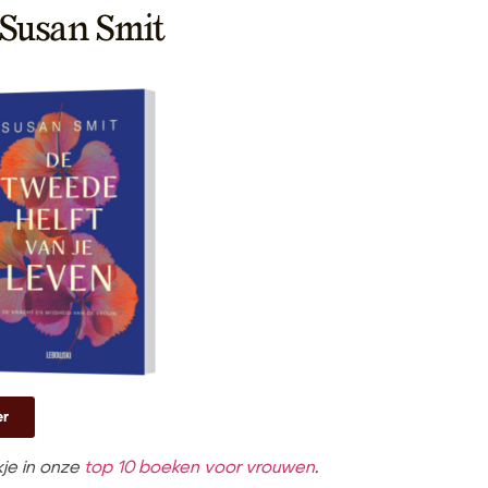
– Susan Smit
er
kje in onze
top 10 boeken voor vrouwen
.