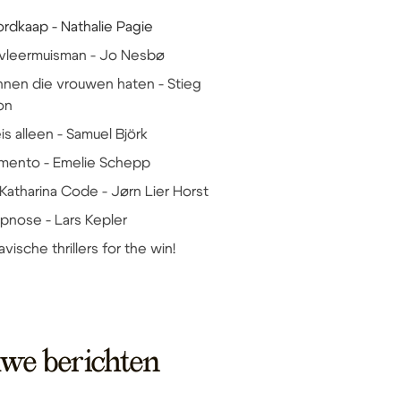
ordkaap - Nathalie Pagie
 vleermuisman - Jo Nesbø
nnen die vrouwen haten - Stieg
on
reis alleen - Samuel Björk
mento - Emelie Schepp
 Katharina Code - Jørn Lier Horst
ypnose - Lars Kepler
vische thrillers for the win!
uwe berichten