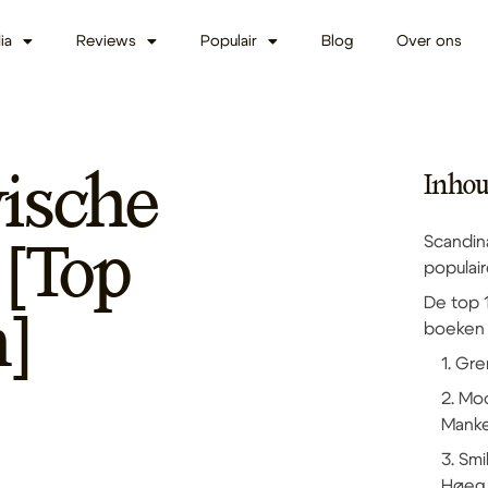
ia
Reviews
Populair
Blog
Over ons
vische
Inho
Scandin
 [Top
populai
De top 1
]
boeken
1. Gr
2. Mo
Manke
3. Sm
Høeg