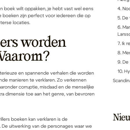
een boek wilt oppakken, je hebt vast wel eens
4. No
e boeken zijn perfect voor iedereen die op
5. De
erse locaties.
6. Ma
Larss
lers worden
7. Ik 
 Waarom?
8. Me
9. De
10. H
sterieuze en spannende verhalen die worden
lende manieren te verklaren. Zo verkennen
Scandina
aaronder corruptie, misdaad en de menselijke
ra dimensie toe aan het genre, van bevroren
Nie
llers boeken kan verklaren is de
. De uitwerking van de personages waar we