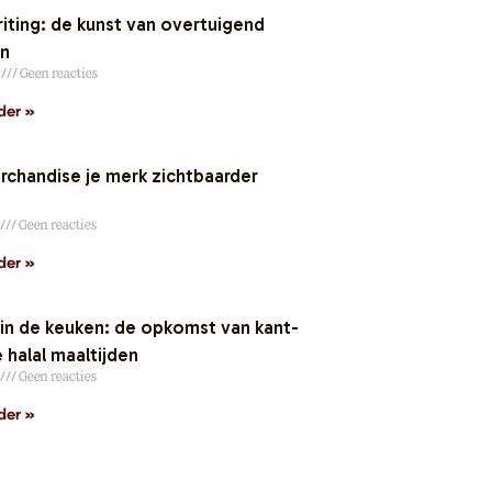
ting: de kunst van overtuigend
en
6
Geen reacties
der »
chandise je merk zichtbaarder
Geen reacties
der »
n de keuken: de opkomst van kant-
 halal maaltijden
Geen reacties
der »