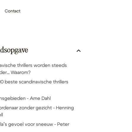
Contact
udsopgave
avische thrillers worden steeds
rder… Waarom?
0 beste scandinavische thrillers
ensgebieden - Arne Dahl
ordenaar zonder gezicht - Henning
ll
illa’s gevoel voor sneeuw - Peter