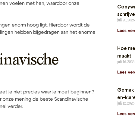
unnen voelen met hen, waardoor onze
Copywri
schrijv
juli 20, 202
ingen enorm hoog ligt. Hierdoor wordt de
Lees ver
talingen hebben bijgedragen aan het enorme
Hoe mer
maakt
dinavische
juli 16, 2026
Lees ver
Gemak i
weet je niet precies waar je moet beginnen?
en-klare
 naar onze mening de beste Scandinavische
juli 12, 2026
nel verder.
Lees ver