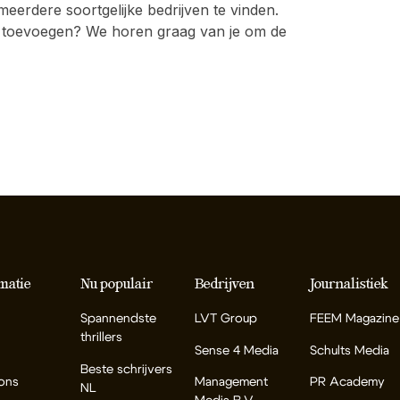
erdere soortgelijke bedrijven te vinden.
atie toevoegen? We horen graag van je om de
matie
Nu populair
Bedrijven
Journalistiek
Spannendste
LVT Group
FEEM Magazine
thrillers
Sense 4 Media
Schults Media
Beste schrijvers
ons
Management
PR Academy
NL