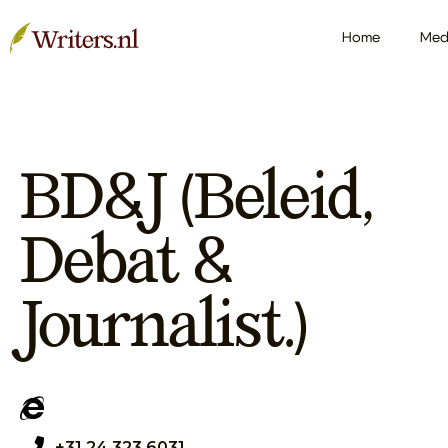
Home
Med
BD&J (Beleid,
Debat &
Journalist.)
+31 24 323 6031