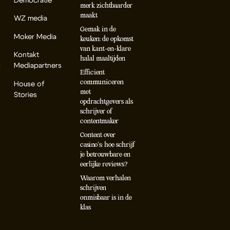
Democratie
merk zichtbaarder
maakt
WZ media
Gemak in de
Moker Media
keuken: de opkomst
van kant-en-klare
Kontakt
halal maaltijden
k
Mediapartners
Efficient
communiceren
House of
met
Stories
opdrachtgevers als
schrijver of
contentmaker
Content over
casino’s: hoe schrijf
je betrouwbare en
eerlijke reviews?
Waarom verhalen
schrijven
onmisbaar is in de
klas