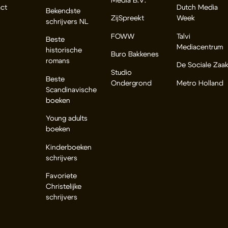
Media B.V.
ct
Dutch Media
Bekendste
ZijSpreekt
Week
schrijvers NL
FOWW
Talvi
Beste
Mediacentrum
historische
Buro Bakkenes
romans
De Sociale Zaa
Studio
Beste
Ondergrond
Metro Holland
Scandinavische
boeken
Young adults
boeken
Kinderboeken
schrijvers
Favoriete
Christelijke
schrijvers