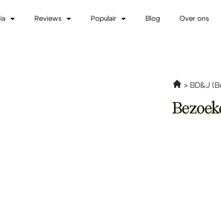
ia
Reviews
Populair
Blog
Over ons
BD&J (Be
Bezoek