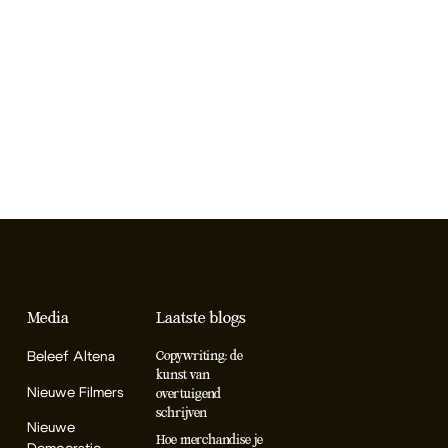
Media
Laatste blogs
Beleef Altena
Copywriting: de
kunst van
Nieuwe Filmers
overtuigend
schrijven
Nieuwe
Hoe merchandise je