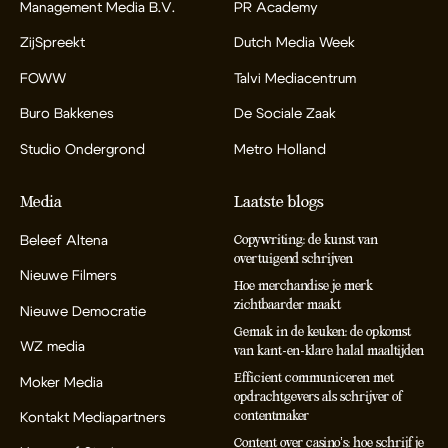
Management Media B.V.
PR Academy
ZijSpreekt
Dutch Media Week
FOWW
Talvi Mediacentrum
Buro Bakkenes
De Sociale Zaak
Studio Ondergrond
Metro Holland
Media
Laatste blogs
Beleef Altena
Copywriting: de kunst van
overtuigend schrijven
Nieuwe Filmers
Hoe merchandise je merk
zichtbaarder maakt
Nieuwe Democratie
Gemak in de keuken: de opkomst
WZ media
van kant-en-klare halal maaltijden
Efficient communiceren met
Moker Media
opdrachtgevers als schrijver of
contentmaker
Kontakt Mediapartners
Content over casino’s: hoe schrijf je