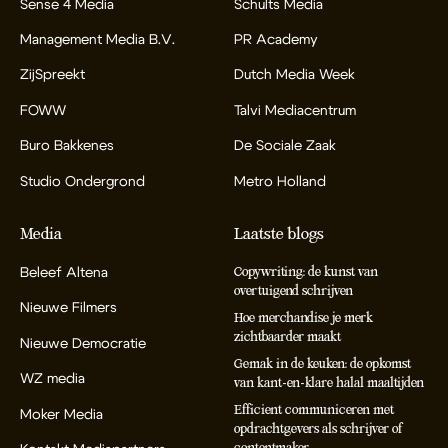
Sense 4 Media
Schults Media
Management Media B.V.
PR Academy
ZijSpreekt
Dutch Media Week
FOWW
Talvi Mediacentrum
Buro Bakkenes
De Sociale Zaak
Studio Ondergrond
Metro Holland
Media
Laatste blogs
Beleef Altena
Copywriting: de kunst van
overtuigend schrijven
Nieuwe Filmers
Hoe merchandise je merk
zichtbaarder maakt
Nieuwe Democratie
Gemak in de keuken: de opkomst
WZ media
van kant-en-klare halal maaltijden
Efficient communiceren met
Moker Media
opdrachtgevers als schrijver of