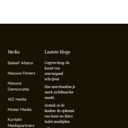
Media
Laatste blogs
Beleef Altena
Copywriting: de
kunst van
Nieuwe Filmers
overtuigend
schrijven
Nieuwe
Hoe merchandise je
Democratie
merk zichtbaarder
maakt
WZ media
Gemak in de
Moker Media
keuken: de opkomst
van kant-en-klare
Kontakt
halal maaltijden
k
Mediapartners