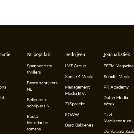
matie
Nu populair
Bedrijven
Journalistiek
Spannendste
LVT Group
FEEM Magazine
thrillers
Sense 4 Media
Schults Media
Beste schrijvers
ons
Management
PR Academy
NL
Media B.V.
ct
Dutch Media
Bekendste
ZijSpreekt
Week
schrijvers NL
FOWW
Talvi
Beste
Mediacentrum
historische
Buro Bakkenes
romans
De Sociale Zaa