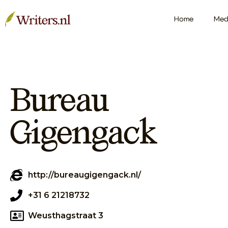
Home
Med
Bureau
Gigengack
http://bureaugigengack.nl/
+31 6 21218732
Weusthagstraat 3