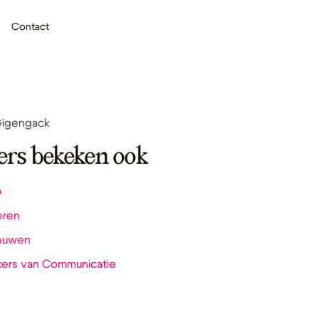
Contact
Gigengack
ers bekeken ook
o
eren
eeuwen
kers van Communicatie