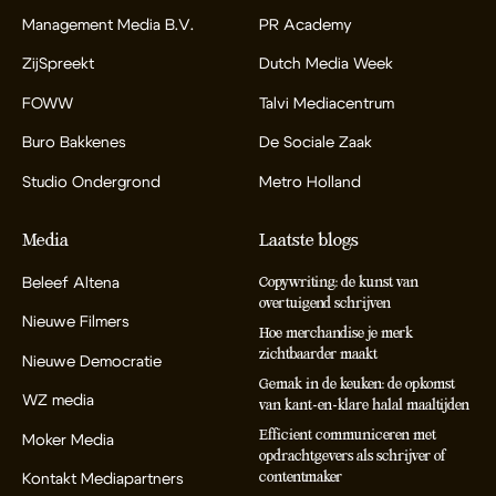
Management Media B.V.
PR Academy
ZijSpreekt
Dutch Media Week
FOWW
Talvi Mediacentrum
Buro Bakkenes
De Sociale Zaak
Studio Ondergrond
Metro Holland
Media
Laatste blogs
Beleef Altena
Copywriting: de kunst van
overtuigend schrijven
Nieuwe Filmers
Hoe merchandise je merk
zichtbaarder maakt
Nieuwe Democratie
Gemak in de keuken: de opkomst
WZ media
van kant-en-klare halal maaltijden
Efficient communiceren met
Moker Media
opdrachtgevers als schrijver of
contentmaker
Kontakt Mediapartners