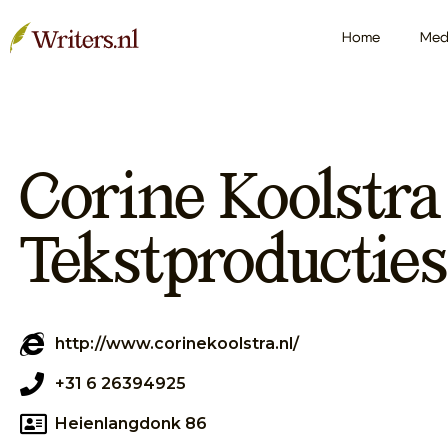
Home
Med
Corine Koolstra
Tekstproducties
http://www.corinekoolstra.nl/
+31 6 26394925
Heienlangdonk 86