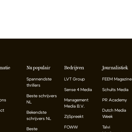
matie
Nu populair
Bedrijven
Journalistiek
Spannendste
LVT Group
FEEM Magazine
thrillers
Sense 4 Media
Schults Media
Beste schrijvers
ons
Management
PR Academy
NL
Media B.V.
ct
Dutch Media
Bekendste
ZijSpreekt
Week
schrijvers NL
FOWW
Talvi
Beste