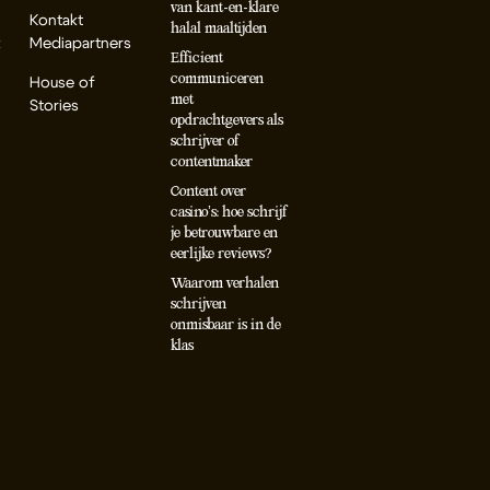
van kant-en-klare
Kontakt
halal maaltijden
k
Mediapartners
Efficient
communiceren
House of
met
Stories
opdrachtgevers als
schrijver of
contentmaker
Content over
casino’s: hoe schrijf
je betrouwbare en
eerlijke reviews?
Waarom verhalen
schrijven
onmisbaar is in de
klas