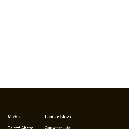
Media
Laatste blogs
Beleef Altena
Copywriting: de