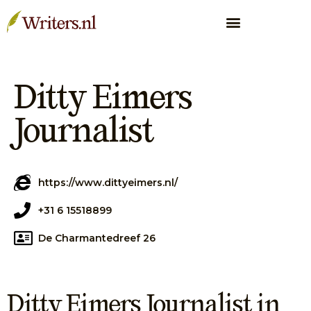
Ditty Eimers
Journalist
https://www.dittyeimers.nl/
+31 6 15518899
De Charmantedreef 26
Ditty Eimers Journalist in