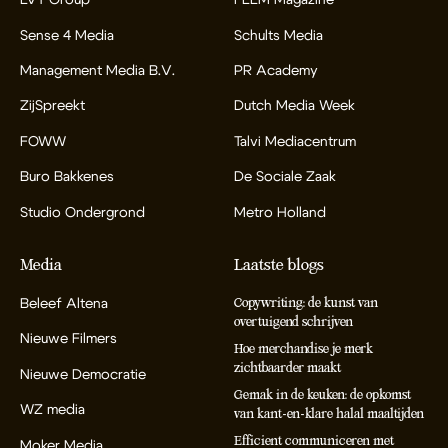
LVT Group
FEEM Magazine
Sense 4 Media
Schults Media
Management Media B.V.
PR Academy
ZijSpreekt
Dutch Media Week
FOWW
Talvi Mediacentrum
Buro Bakkenes
De Sociale Zaak
Studio Ondergrond
Metro Holland
Media
Laatste blogs
Beleef Altena
Copywriting: de kunst van
overtuigend schrijven
Nieuwe Filmers
Hoe merchandise je merk
zichtbaarder maakt
Nieuwe Democratie
Gemak in de keuken: de opkomst
WZ media
van kant-en-klare halal maaltijden
Efficient communiceren met
Moker Media