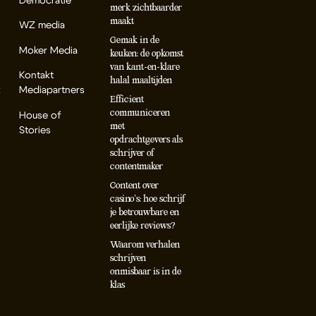
Democratie
merk zichtbaarder
maakt
WZ media
Gemak in de
Moker Media
keuken: de opkomst
van kant-en-klare
Kontakt
halal maaltijden
k
Mediapartners
Efficient
communiceren
House of
met
Stories
opdrachtgevers als
schrijver of
contentmaker
Content over
casino’s: hoe schrijf
je betrouwbare en
eerlijke reviews?
Waarom verhalen
schrijven
onmisbaar is in de
klas