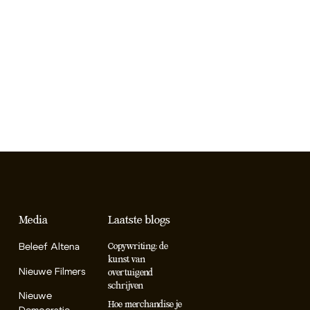
Media
Laatste blogs
Beleef Altena
Copywriting: de
kunst van
Nieuwe Filmers
overtuigend
schrijven
Nieuwe
Hoe merchandise je