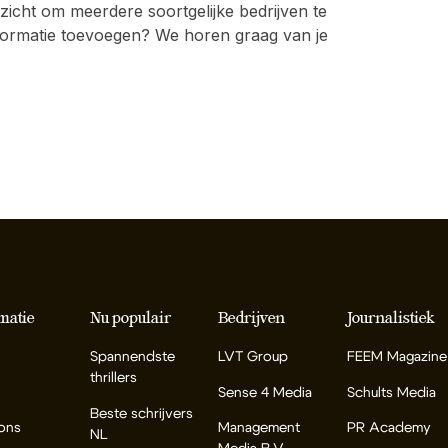
icht om meerdere soortgelijke bedrijven te
 informatie toevoegen? We horen graag van je
matie
Nu populair
Bedrijven
Journalistiek
Spannendste
LVT Group
FEEM Magazine
thrillers
Sense 4 Media
Schults Media
Beste schrijvers
ons
Management
PR Academy
NL