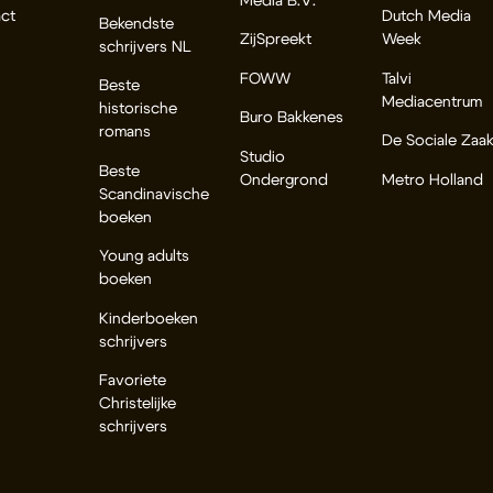
Media B.V.
ct
Dutch Media
Bekendste
ZijSpreekt
Week
schrijvers NL
FOWW
Talvi
Beste
Mediacentrum
historische
Buro Bakkenes
romans
De Sociale Zaa
Studio
Beste
Ondergrond
Metro Holland
Scandinavische
boeken
Young adults
boeken
Kinderboeken
schrijvers
Favoriete
Christelijke
schrijvers