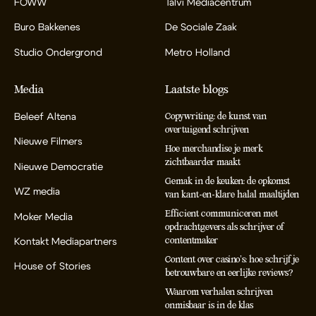
FOWW
Talvi Mediacentrum
Buro Bakkenes
De Sociale Zaak
Studio Ondergrond
Metro Holland
Media
Laatste blogs
Beleef Altena
Copywriting: de kunst van
overtuigend schrijven
Nieuwe Filmers
Hoe merchandise je merk
zichtbaarder maakt
Nieuwe Democratie
Gemak in de keuken: de opkomst
WZ media
van kant-en-klare halal maaltijden
Efficient communiceren met
Moker Media
opdrachtgevers als schrijver of
contentmaker
Kontakt Mediapartners
Content over casino’s: hoe schrijf je
House of Stories
betrouwbare en eerlijke reviews?
Waarom verhalen schrijven
onmisbaar is in de klas