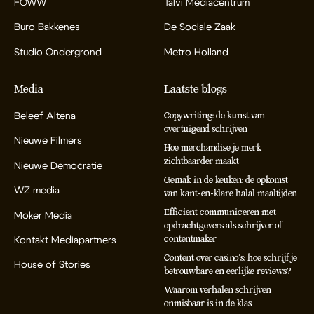
FOWW
Talvi Mediacentrum
Buro Bakkenes
De Sociale Zaak
Studio Ondergrond
Metro Holland
Media
Laatste blogs
Beleef Altena
Copywriting: de kunst van
overtuigend schrijven
Nieuwe Filmers
Hoe merchandise je merk
zichtbaarder maakt
Nieuwe Democratie
Gemak in de keuken: de opkomst
WZ media
van kant-en-klare halal maaltijden
Efficient communiceren met
Moker Media
opdrachtgevers als schrijver of
contentmaker
Kontakt Mediapartners
Content over casino’s: hoe schrijf je
House of Stories
betrouwbare en eerlijke reviews?
Waarom verhalen schrijven
onmisbaar is in de klas