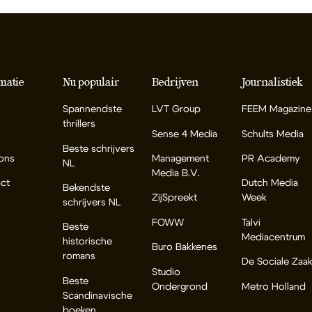
matie
Nu populair
Bedrijven
Journalistiek
Spannendste
LVT Group
FEEM Magazine
thrillers
Sense 4 Media
Schults Media
Beste schrijvers
ons
Management
PR Academy
NL
Media B.V.
ct
Dutch Media
Bekendste
ZijSpreekt
Week
schrijvers NL
FOWW
Talvi
Beste
Mediacentrum
historische
Buro Bakkenes
romans
De Sociale Zaa
Studio
Beste
Ondergrond
Metro Holland
Scandinavische
boeken