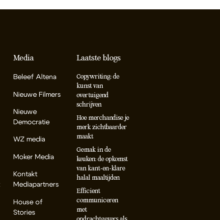
Media
Laatste blogs
Beleef Altena
Copywriting: de
kunst van
Nieuwe Filmers
overtuigend
schrijven
Nieuwe
Hoe merchandise je
Democratie
merk zichtbaarder
maakt
WZ media
Gemak in de
Moker Media
keuken: de opkomst
van kant-en-klare
Kontakt
halal maaltijden
k
Mediapartners
Efficient
communiceren
House of
met
Stories
opdrachtgevers als