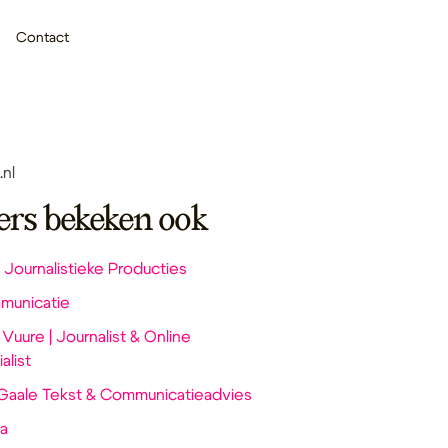
Contact
nl
ers bekeken ook
 Journalistieke Producties
municatie
uure | Journalist & Online
alist
Gaale Tekst & Communicatieadvies
ra