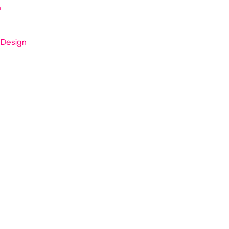
n
 Design