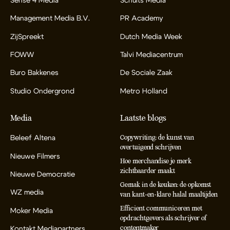
Sense 4 Media
Schults Media
Management Media B.V.
PR Academy
ZijSpreekt
Dutch Media Week
FOWW
Talvi Mediacentrum
Buro Bakkenes
De Sociale Zaak
Studio Ondergrond
Metro Holland
Media
Laatste blogs
Beleef Altena
Copywriting: de kunst van
overtuigend schrijven
Nieuwe Filmers
Hoe merchandise je merk
zichtbaarder maakt
Nieuwe Democratie
Gemak in de keuken: de opkomst
WZ media
van kant-en-klare halal maaltijden
Efficient communiceren met
Moker Media
opdrachtgevers als schrijver of
contentmaker
Kontakt Mediapartners