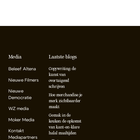
Media
Laatste blogs
Beleef Altena
Copywriting: de
kunst van
Nieuwe Filmers
overtuigend
schrijven
Nieuwe
Hoe merchandise je
Democratie
merk zichtbaarder
maakt
WZ media
Gemak in de
Moker Media
keuken: de opkomst
van kant-en-klare
Kontakt
halal maaltijden
k
Mediapartners