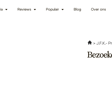
ia
Reviews
Populair
Blog
Over ons
J.F.K.- 
Bezoek