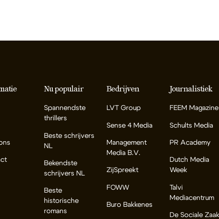
matie
Nu populair
Bedrijven
Journalistiek
Spannendste
LVT Group
FEEM Magazine
thrillers
Sense 4 Media
Schults Media
Beste schrijvers
ons
Management
PR Academy
NL
Media B.V.
ct
Dutch Media
Bekendste
ZijSpreekt
Week
schrijvers NL
FOWW
Talvi
Beste
Mediacentrum
historische
Buro Bakkenes
romans
De Sociale Zaa