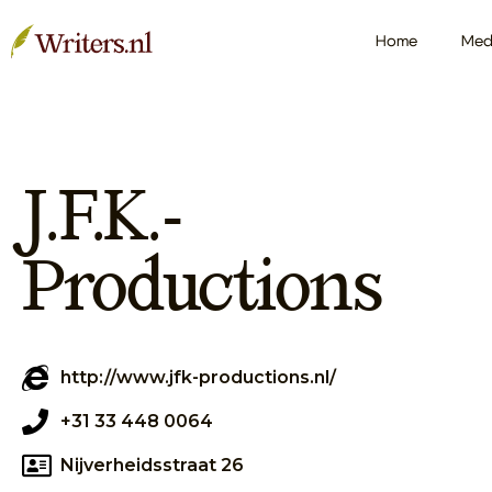
Home
Med
J.F.K.-
Productions
http://www.jfk-productions.nl/
+31 33 448 0064
Nijverheidsstraat 26