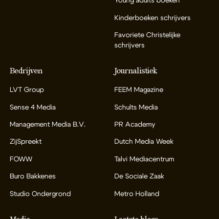
Young adults boeken
Kinderboeken schrijvers
Favoriete Christelijke
schrijvers
Bedrijven
Journalistiek
LVT Group
FEEM Magazine
Sense 4 Media
Schults Media
Management Media B.V.
PR Academy
ZijSpreekt
Dutch Media Week
FOWW
Talvi Mediacentrum
Buro Bakkenes
De Sociale Zaak
Studio Ondergrond
Metro Holland