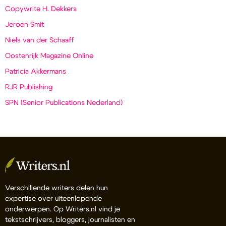
Copywrite H. Dekkers
Jeroen Smit
Niels van der Schaaff
Oostenrijk Magazine Online
Patricia Akkermans
RJR Publishing
SPN (Senior Publications Nederland)
Verschillende writers delen hun
expertise over uiteenlopende
onderwerpen. Op Writers.nl vind je
tekstschrijvers, bloggers, journalisten en