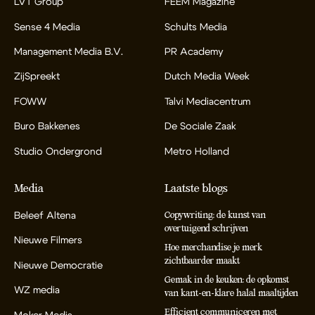
LVT Group
FEEM Magazine
Sense 4 Media
Schults Media
Management Media B.V.
PR Academy
ZijSpreekt
Dutch Media Week
FOWW
Talvi Mediacentrum
Buro Bakkenes
De Sociale Zaak
Studio Ondergrond
Metro Holland
Media
Laatste blogs
Beleef Altena
Copywriting: de kunst van
overtuigend schrijven
Nieuwe Filmers
Hoe merchandise je merk
zichtbaarder maakt
Nieuwe Democratie
Gemak in de keuken: de opkomst
WZ media
van kant-en-klare halal maaltijden
Efficient communiceren met