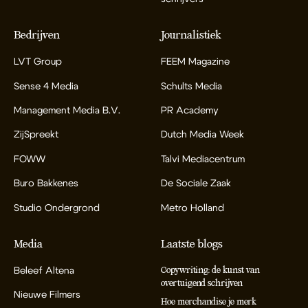
Bedrijven
Journalistiek
LVT Group
FEEM Magazine
Sense 4 Media
Schults Media
Management Media B.V.
PR Academy
ZijSpreekt
Dutch Media Week
FOWW
Talvi Mediacentrum
Buro Bakkenes
De Sociale Zaak
Studio Ondergrond
Metro Holland
Media
Laatste blogs
Beleef Altena
Copywriting: de kunst van
overtuigend schrijven
Nieuwe Filmers
Hoe merchandise je merk