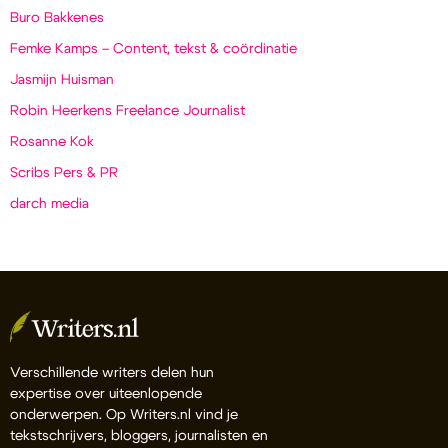
Buro Bakkenes
Femke Kamps – Content, tekst & coördinatie
Jasmijn Huisman
Robin Heerkens Freelance Journalist
Rosanne Kok
Scribs Pers & PR
darch media
Verschillende writers delen hun
expertise over uiteenlopende
onderwerpen. Op Writers.nl vind je
tekstschrijvers, bloggers, journalisten en