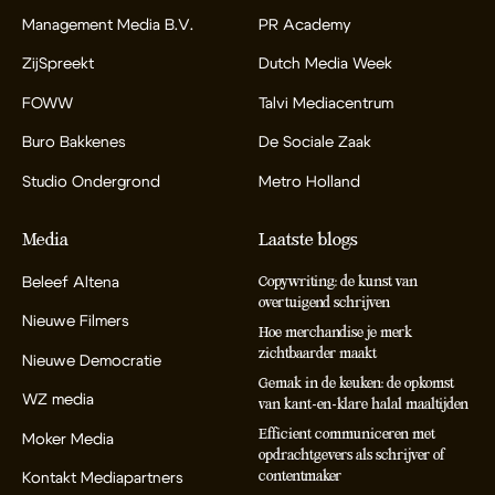
Management Media B.V.
PR Academy
ZijSpreekt
Dutch Media Week
FOWW
Talvi Mediacentrum
Buro Bakkenes
De Sociale Zaak
Studio Ondergrond
Metro Holland
Media
Laatste blogs
Beleef Altena
Copywriting: de kunst van
overtuigend schrijven
Nieuwe Filmers
Hoe merchandise je merk
zichtbaarder maakt
Nieuwe Democratie
Gemak in de keuken: de opkomst
WZ media
van kant-en-klare halal maaltijden
Efficient communiceren met
Moker Media
opdrachtgevers als schrijver of
contentmaker
Kontakt Mediapartners