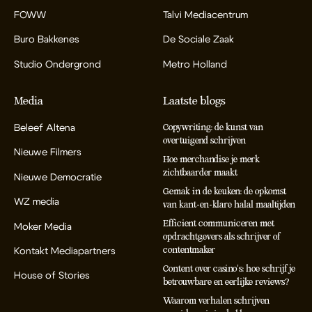
FOWW
Talvi Mediacentrum
Buro Bakkenes
De Sociale Zaak
Studio Ondergrond
Metro Holland
Media
Laatste blogs
Beleef Altena
Copywriting: de kunst van
overtuigend schrijven
Nieuwe Filmers
Hoe merchandise je merk
zichtbaarder maakt
Nieuwe Democratie
Gemak in de keuken: de opkomst
WZ media
van kant-en-klare halal maaltijden
Efficient communiceren met
Moker Media
opdrachtgevers als schrijver of
contentmaker
Kontakt Mediapartners
Content over casino’s: hoe schrijf je
House of Stories
betrouwbare en eerlijke reviews?
Waarom verhalen schrijven