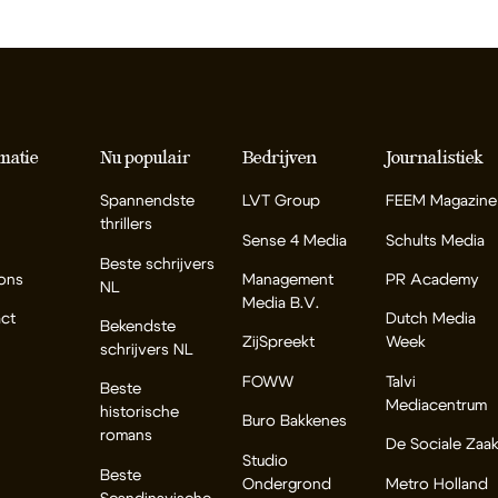
matie
Nu populair
Bedrijven
Journalistiek
Spannendste
LVT Group
FEEM Magazine
thrillers
Sense 4 Media
Schults Media
Beste schrijvers
ons
Management
PR Academy
NL
Media B.V.
ct
Dutch Media
Bekendste
ZijSpreekt
Week
schrijvers NL
FOWW
Talvi
Beste
Mediacentrum
historische
Buro Bakkenes
romans
De Sociale Zaa
Studio
Beste
Ondergrond
Metro Holland