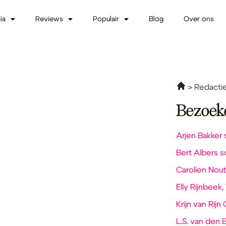
ia
Reviews
Populair
Blog
Over ons
Redacti
Bezoek
Arjen Bakker 
Bert Albers sc
Carolien Nout
Elly Rijnbeek,
Krijn van Rij
L.S. van den B