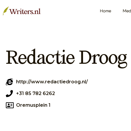
Home
Med
Redactie Droog
http://www.redactiedroog.nl/
+31 85 782 6262
Oremusplein 1