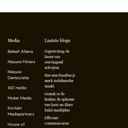
Media
Laatste blogs
Beleef Altena
Copywriting: de
kunst van
Nieuwe Filmers
overtuigend
schrijven
Nieuwe
Hoe merchandise je
Democratie
merk zichtbaarder
maakt
WZ media
Gemak in de
Moker Media
keuken: de opkomst
van kant-en-klare
Kontakt
halal maaltijden
k
Mediapartners
Efficient
communiceren
House of