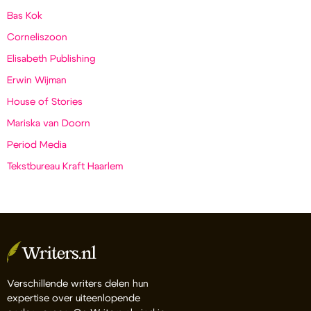
Bas Kok
Corneliszoon
Elisabeth Publishing
Erwin Wijman
House of Stories
Mariska van Doorn
Period Media
Tekstbureau Kraft Haarlem
Verschillende writers delen hun
expertise over uiteenlopende