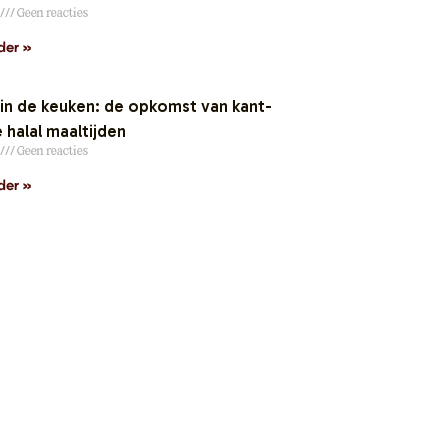
Geen reacties
der »
n de keuken: de opkomst van kant-
 halal maaltijden
Geen reacties
der »