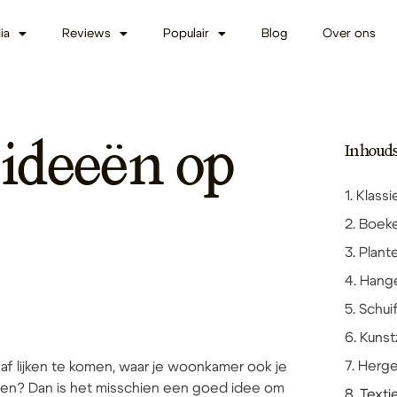
ia
Reviews
Populair
Blog
Over ons
 ideeën op
Inhoud
1. Klas
2. Boek
3. Plan
4. Hang
5. Schu
6. Kunst
7. Herge
af lijken te komen, waar je woonkamer ook je
enen? Dan is het misschien een goed idee om
8. Texti