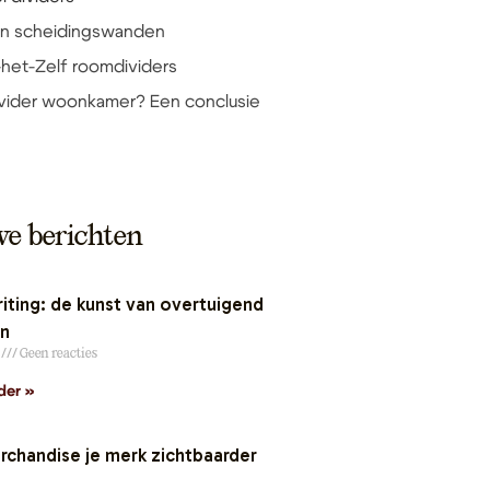
en scheidingswanden
-het-Zelf roomdividers
ider woonkamer? Een conclusie
we berichten
ting: de kunst van overtuigend
en
6
Geen reacties
der »
chandise je merk zichtbaarder