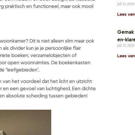
juli 16, 2026
g praktisch en functioneel, maar ook mooi!
Lees ver
Gemak i
en-klare
woonkamer? Dit is niet alleen slim maar ook
juli 12, 2026
ls divider kun je je persoonlijke flair
oriete boeken, verzamelobjecten of
Lees ver
 voor open woonruimtes. De boekenkasten
de ‘leefgebieden’.
van het voordeel dat het licht en uitzicht
r en een gevoel van luchtigheid. Een dichte
en absolute scheiding tussen gebieden!