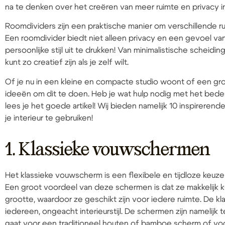
na te denken over het creëren van meer ruimte en privacy i
Roomdividers zijn een praktische manier om verschillende ru
Een roomdivider biedt niet alleen privacy en een gevoel van
persoonlijke stijl uit te drukken! Van minimalistische scheid
kunt zo creatief zijn als je zelf wilt.
Of je nu in een kleine en compacte studio woont of een groter
ideeën om dit te doen. Heb je wat hulp nodig met het bed
lees je het goede artikel! Wij bieden namelijk 10 inspireren
je interieur te gebruiken!
1. Klassieke vouwschermen
Het klassieke vouwscherm is een flexibele en tijdloze keuze
Een groot voordeel van deze schermen is dat ze makkelijk 
grootte, waardoor ze geschikt zijn voor iedere ruimte. De k
iedereen, ongeacht interieurstijl. De schermen zijn namelijk te
gaat voor een traditioneel houten of bamboe scherm of voo