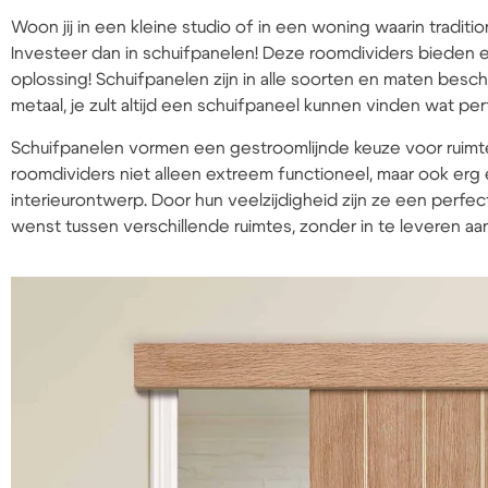
Woon jij in een kleine studio of in een woning waarin tradit
Investeer dan in schuifpanelen! Deze roomdividers bieden
oplossing! Schuifpanelen zijn in alle soorten en maten beschi
metaal, je zult altijd een schuifpaneel kunnen vinden wat perfe
Schuifpanelen vormen een gestroomlijnde keuze voor ruimt
roomdividers niet alleen extreem functioneel, maar ook erg es
interieurontwerp. Door hun veelzijdigheid zijn ze een perf
wenst tussen verschillende ruimtes, zonder in te leveren aan st