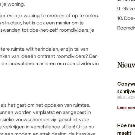
n je woning.
9. Glaz
imtes in je woning te creëren of op te delen.
10. Doe
 structuur, het is ook een manier om je
Roomdiv
ingswanden tot doe-het-zelf roomdividers, je
e ruimte wilt herindelen, er zijn tal van
enken van ideeën omtrent roomdividers? Dan
de en innovatieve manieren om roomdividers in
Nieu
Copywri
schrijv
juli 20, 202
 als het gaat om het opdelen van ruimtes.
Lees ver
kunnen worden verplaatst en aangepast in
lassieke vouwschermen zijn geschikt voor
Hoe mer
 verkrijgen in verschillende stijlen! Of je nu
maakt
r een modern en strak design, de klassieke