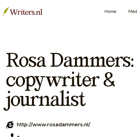
Home
Med
Rosa Dammers:
copywriter &
journalist
http://www.rosadammers.nl/
+