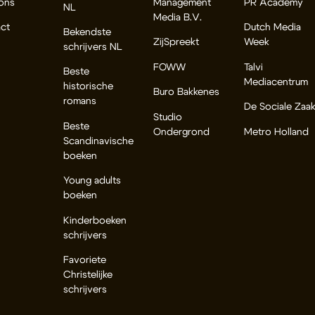
ons
Management
PR Academy
NL
Media B.V.
ct
Dutch Media
Bekendste
ZijSpreekt
Week
schrijvers NL
FOWW
Talvi
Beste
Mediacentrum
historische
Buro Bakkenes
romans
De Sociale Zaa
Studio
Beste
Ondergrond
Metro Holland
Scandinavische
boeken
Young adults
boeken
Kinderboeken
schrijvers
Favoriete
Christelijke
schrijvers