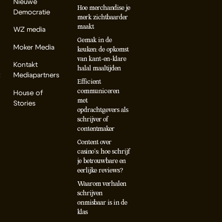
Nieuwe
Hoe merchandise je
Democratie
merk zichtbaarder
maakt
WZ media
Gemak in de
Moker Media
keuken: de opkomst
van kant-en-klare
Kontakt
halal maaltijden
k
Mediapartners
Efficient
communiceren
House of
met
Stories
opdrachtgevers als
schrijver of
contentmaker
Content over
casino’s: hoe schrijf
je betrouwbare en
eerlijke reviews?
Waarom verhalen
schrijven
onmisbaar is in de
klas