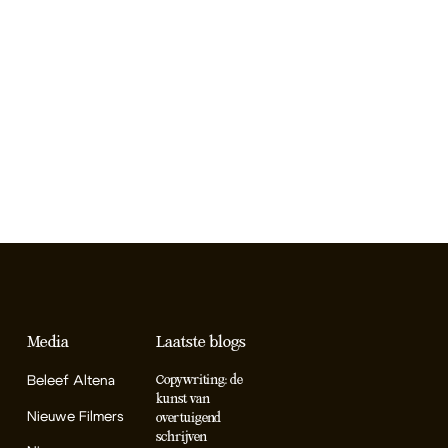
Media
Laatste blogs
Beleef Altena
Copywriting: de
kunst van
Nieuwe Filmers
overtuigend
schrijven