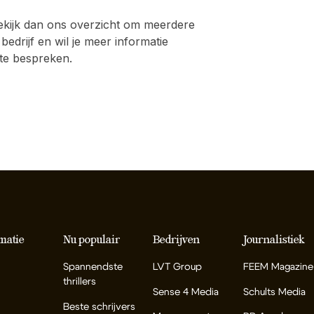
kijk dan ons overzicht om meerdere
 bedrijf en wil je meer informatie
te bespreken.
matie
Nu populair
Bedrijven
Journalistiek
Spannendste
LVT Group
FEEM Magazine
thrillers
Sense 4 Media
Schults Media
Beste schrijvers