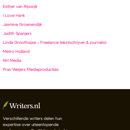
Esther van Rijswijk
I Love Hank
Jasmine Groenendijk
Judith Spanjers
Linda Groothuijse – Freelance tekstschrijver & journalist
Metro Holland
NH Media
Pras Weijers Mediaproducties
Verschillende writers delen hun
expertise over uiteenlopende