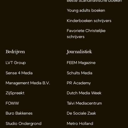
Beste Scandinavische boeken
Young adults boeken
Kinderboeken schrijvers
Favoriete Christelijke
schrijvers
Bedrijven
Journalistiek
LVT Group
FEEM Magazine
Sense 4 Media
Schults Media
Management Media B.V.
PR Academy
ZijSpreekt
Dutch Media Week
FOWW
Talvi Mediacentrum
Buro Bakkenes
De Sociale Zaak
Studio Ondergrond
Metro Holland