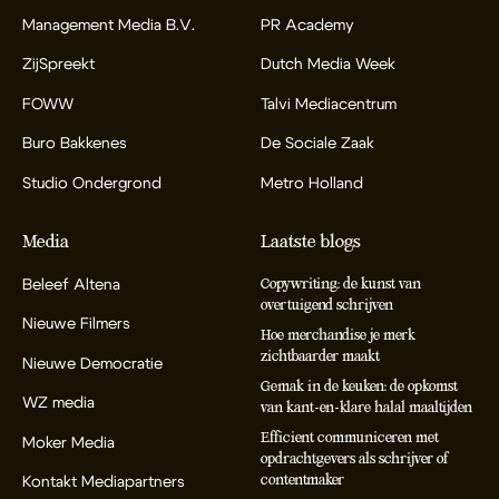
Management Media B.V.
PR Academy
ZijSpreekt
Dutch Media Week
FOWW
Talvi Mediacentrum
Buro Bakkenes
De Sociale Zaak
Studio Ondergrond
Metro Holland
Media
Laatste blogs
Beleef Altena
Copywriting: de kunst van
overtuigend schrijven
Nieuwe Filmers
Hoe merchandise je merk
zichtbaarder maakt
Nieuwe Democratie
Gemak in de keuken: de opkomst
WZ media
van kant-en-klare halal maaltijden
Efficient communiceren met
Moker Media
opdrachtgevers als schrijver of
contentmaker
Kontakt Mediapartners