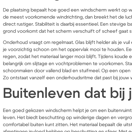
De plaatsing bepaalt hoe goed een windscherm werkt op wi
de meest voorkomende windrichting, dan breekt het de luch
direct rustiger. Stabiliteit is daarbij essentieel. Een stevige
grond voorkomt dat het scherm verschuift of scheef gaat s
Onderhoud vraagt om regelmaat. Glas blijft helder als je vuil
je voorzichtig schoon om het oppervlak mooi te houden. E
regen, zodat het materiaal langer mooi blijft. Tijdens koud
belangrijk om slijtage en vochtproblemen te voorkomen. Sta
schoonmaken door vallend blad en stuifmeel. Op een open t
Zo ontstaat vanzelf een onderhoudsritme dat past bij jou
Buitenleven dat bij 
Een goed gekozen windscherm helpt je om een buitenruimte
leven. Het biedt beschutting op winderige dagen en vergr
comfortabel buiten kunt zitten. Het materiaal bepaalt de uit
afmetingen invloed hebben op beschutting en sfeer. Met ee