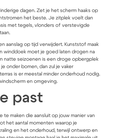
nderige dagen. Zet je het scherm haaks op
tstromen het beste. Je zitplek voelt dan
 basis met tegels, vlonders of verstevigde
taan.
 en aanslag op tijd verwijdert. Kunststof maak
en winddoek moet je goed laten drogen na
e en natte seizoenen is een droge opbergplek
 je onder bomen, dan zul je vaker
erras is er meestal minder onderhoud nodig.
w windscherm en omgeving.
je past
 te maken die aansluit op jouw manier van
oot het aantal momenten waarop je
straling en het onderhoud, terwijl ontwerp en
n stevige montage haal je het maximale uit