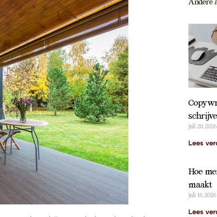
Andere a
Copywri
schrijv
juli 20, 2026
Lees ver
Hoe mer
maakt
juli 16, 2026
Lees ver