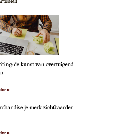
rtikelen
ting: de kunst van overtuigend
en
der »
chandise je merk zichtbaarder
der »