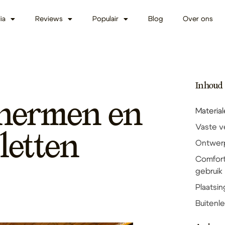
ia
Reviews
Populair
Blog
Over ons
Inhoud
chermen en
Materia
Vaste v
letten
Ontwerp
Comfort
gebruik
Plaatsi
Buitenle