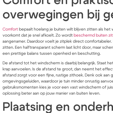
Comfort en praktis
overwegingen bij g
Comfort
bepaalt hoelang je buiten wilt blijven zitten als h
voorkomt dat je snel afkoelt. Zo wordt
beschermd buiten zi
aangenamer. Daardoor voelt je zitplek direct comfortabeler.
zitten. Een halftransparant scherm laat licht door, maar sch
een prettige balans tussen openheid en beschutting.
De afstand tot het windscherm is daarbij belangrijk. Staat het
krap aanvoelen. Is de afstand te groot, dan neemt het eff
afstand zorgt voor een fijne, rustige zithoek. Denk ook aan
omgevingsgeluiden, waardoor je tuin minder onrustig aanvoelt
gebruiksmomenten kies je voor een vast windscherm of juist
oplossing beter aan op jouw manier van buiten leven.
Plaatsing en onder