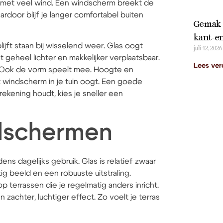
met veel wind. Een windscherm breekt de
ardoor blijf je langer comfortabel buiten
Gemak i
kant-en
jft staan bij wisselend weer. Glas oogt
juli 12, 2026
 geheel lichter en makkelijker verplaatsbaar.
Lees ver
t. Ook de vorm speelt mee. Hoogte en
 windscherm in je tuin oogt. Een goede
ening houdt, kies je sneller een
ndschermen
ns dagelijks gebruik. Glas is relatief zwaar
tig beeld en een robuuste uitstraling.
 op terrassen die je regelmatig anders inricht.
chter, luchtiger effect. Zo voelt je terras