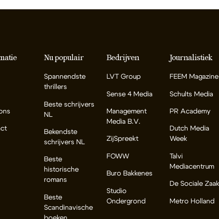
matie
Nu populair
Bedrijven
Journalistiek
Spannendste
LVT Group
FEEM Magazine
thrillers
Sense 4 Media
Schults Media
Beste schrijvers
ons
Management
PR Academy
NL
Media B.V.
ct
Dutch Media
Bekendste
ZijSpreekt
Week
schrijvers NL
FOWW
Talvi
Beste
Mediacentrum
historische
Buro Bakkenes
romans
De Sociale Zaa
Studio
Beste
Ondergrond
Metro Holland
Scandinavische
boeken