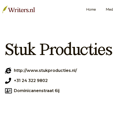
Home
Med
Stuk Producties
http://www.stukproducties.nl/
+31 24 322 9802
Dominicanenstraat 6ij