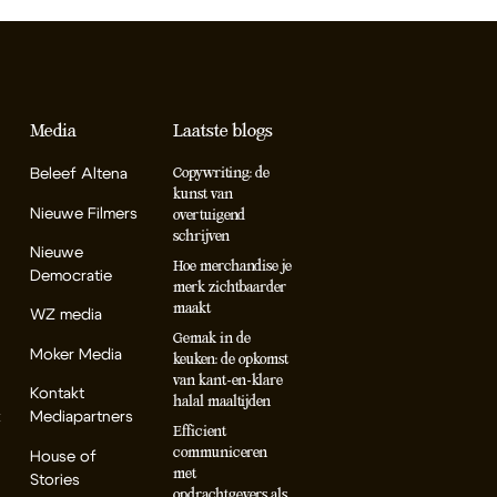
Media
Laatste blogs
Beleef Altena
Copywriting: de
kunst van
Nieuwe Filmers
overtuigend
schrijven
Nieuwe
Hoe merchandise je
Democratie
merk zichtbaarder
maakt
WZ media
Gemak in de
Moker Media
keuken: de opkomst
van kant-en-klare
Kontakt
halal maaltijden
k
Mediapartners
Efficient
communiceren
House of
met
Stories
opdrachtgevers als