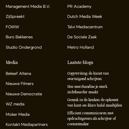
Management Media B.V.
PR Academy
ZijSpreekt
Dutch Media Week
FOWW
Talvi Mediacentrum
Buro Bakkenes
De Sociale Zaak
Studio Ondergrond
Metro Holland
Media
Laatste blogs
Beleef Altena
Copywriting: de kunst van
overtuigend schrijven
Nieuwe Filmers
Hoe merchandise je merk
zichtbaarder maakt
Nieuwe Democratie
Gemak in de keuken: de opkomst
WZ media
van kant-en-klare halal maaltijden
Efficient communiceren met
Moker Media
opdrachtgevers als schrijver of
contentmaker
Kontakt Mediapartners