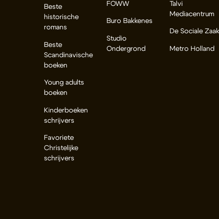
FOWW
Talvi
Beste
Mediacentrum
historische
Buro Bakkenes
romans
De Sociale Zaa
Studio
Beste
Ondergrond
Metro Holland
Scandinavische
boeken
Young adults
boeken
Kinderboeken
schrijvers
Favoriete
Christelijke
schrijvers