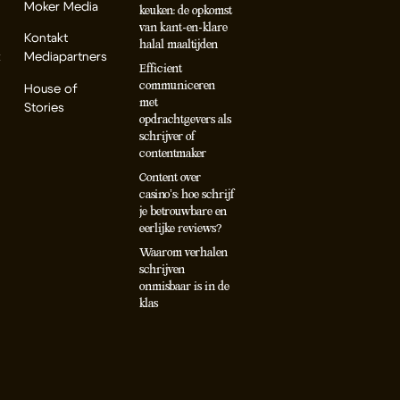
Moker Media
keuken: de opkomst
van kant-en-klare
Kontakt
halal maaltijden
k
Mediapartners
Efficient
communiceren
House of
met
Stories
opdrachtgevers als
schrijver of
contentmaker
Content over
casino’s: hoe schrijf
je betrouwbare en
eerlijke reviews?
Waarom verhalen
schrijven
onmisbaar is in de
klas