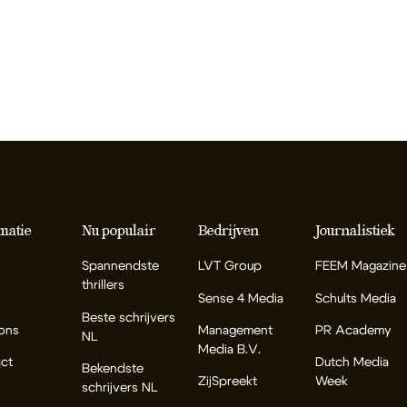
matie
Nu populair
Bedrijven
Journalistiek
Spannendste
LVT Group
FEEM Magazine
thrillers
Sense 4 Media
Schults Media
Beste schrijvers
ons
Management
PR Academy
NL
Media B.V.
ct
Dutch Media
Bekendste
ZijSpreekt
Week
schrijvers NL