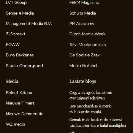
LVT Group
FEEM Magazine
Sense 4 Media
Schults Media
Management Media B.V.
PR Academy
ZijSpreekt
Dutch Media Week
FOWW
Talvi Mediacentrum
Buro Bakkenes
De Sociale Zaak
Studio Ondergrond
Metro Holland
Media
Laatste blogs
Beleef Altena
Copywriting: de kunst van
overtuigend schrijven
Nieuwe Filmers
Hoe merchandise je merk
zichtbaarder maakt
Nieuwe Democratie
Gemak in de keuken: de opkomst
WZ media
van kant-en-klare halal maaltijden