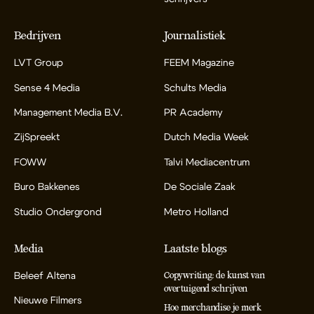
Bedrijven
Journalistiek
LVT Group
FEEM Magazine
Sense 4 Media
Schults Media
Management Media B.V.
PR Academy
ZijSpreekt
Dutch Media Week
FOWW
Talvi Mediacentrum
Buro Bakkenes
De Sociale Zaak
Studio Ondergrond
Metro Holland
Media
Laatste blogs
Beleef Altena
Copywriting: de kunst van
overtuigend schrijven
Nieuwe Filmers
Hoe merchandise je merk