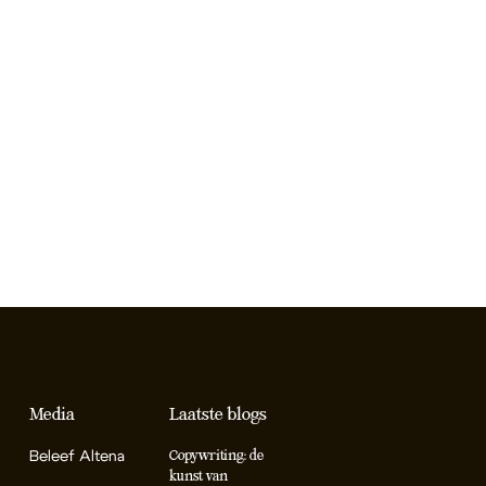
Media
Laatste blogs
Beleef Altena
Copywriting: de
kunst van