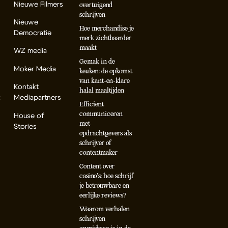
Nieuwe Filmers
overtuigend
schrijven
Nieuwe
Hoe merchandise je
Democratie
merk zichtbaarder
maakt
WZ media
Gemak in de
Moker Media
keuken: de opkomst
van kant-en-klare
Kontakt
halal maaltijden
k
Mediapartners
Efficient
communiceren
House of
met
Stories
opdrachtgevers als
schrijver of
contentmaker
Content over
casino’s: hoe schrijf
je betrouwbare en
eerlijke reviews?
Waarom verhalen
schrijven