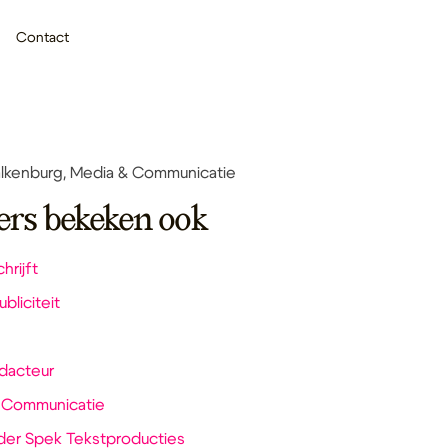
Contact
alkenburg, Media & Communicatie
ers bekeken ook
hrijft
bliciteit
dacteur
 Communicatie
 der Spek Tekstproducties