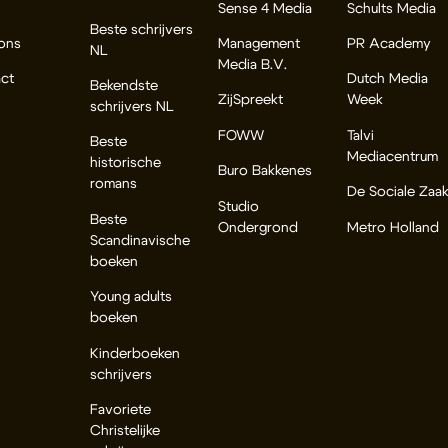
Sense 4 Media
Schults Media
Beste schrijvers
ons
Management
PR Academy
NL
Media B.V.
ct
Dutch Media
Bekendste
ZijSpreekt
Week
schrijvers NL
FOWW
Talvi
Beste
Mediacentrum
historische
Buro Bakkenes
romans
De Sociale Zaa
Studio
Beste
Ondergrond
Metro Holland
Scandinavische
boeken
Young adults
boeken
Kinderboeken
schrijvers
Favoriete
Christelijke