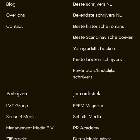
Blog
Beste schrijvers NL
Over ons
Bekendste schrijvers NL
Contact
Beste historische romans
Beste Scandinavische boeken
Young adults boeken
Kinderboeken schrijvers
Favoriete Christelijke
schrijvers
Bedrijven
Journalistiek
LVT Group
FEEM Magazine
Sense 4 Media
Schults Media
Management Media B.V.
PR Academy
ZijSpreekt
Dutch Media Week