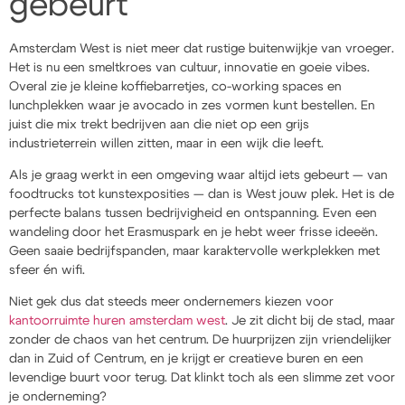
gebeurt
Amsterdam West is niet meer dat rustige buitenwijkje van vroeger.
Het is nu een smeltkroes van cultuur, innovatie en goeie vibes.
Overal zie je kleine koffiebarretjes, co-working spaces en
lunchplekken waar je avocado in zes vormen kunt bestellen. En
juist die mix trekt bedrijven aan die niet op een grijs
industrieterrein willen zitten, maar in een wijk die leeft.
Als je graag werkt in een omgeving waar altijd iets gebeurt — van
foodtrucks tot kunstexposities — dan is West jouw plek. Het is de
perfecte balans tussen bedrijvigheid en ontspanning. Even een
wandeling door het Erasmuspark en je hebt weer frisse ideeën.
Geen saaie bedrijfspanden, maar karaktervolle werkplekken met
sfeer én wifi.
Niet gek dus dat steeds meer ondernemers kiezen voor
kantoorruimte huren amsterdam west
. Je zit dicht bij de stad, maar
zonder de chaos van het centrum. De huurprijzen zijn vriendelijker
dan in Zuid of Centrum, en je krijgt er creatieve buren en een
levendige buurt voor terug. Dat klinkt toch als een slimme zet voor
je onderneming?