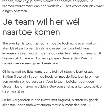
kennen, maar krijg je gratis nieuwe connecties én ideeën. Je
kantoor wordt meer dan een werkplek — het wordt een plek waar
dingen ontstaan.
Je team wil hier wél
naartoe komen
Thuiswerken is top, maar soms moet je toch écht even met z’n
allen bij elkaar komen. En als je dan een kantoor hebt waar
iedereen blij van wordt, hoef je ook niet te smeken of iemand uit
Diemen of Almere wil komen opdagen. Amsterdam West is
namelijk verrassend goed bereikbaar.
Of je nu met de fiets komt, tram, trein of step: je bent er zo.
Station Sloterdijk ligt om de hoek, en met de fiets ben je binnen
tien minuten bij de Jordaan. Voor je team betekent dat geen
stress, files of lange reistijden. Gewoon snel naar kantoor, bakkie
halen, en gáán.
En hé, vergaderen in een ruimte met daglicht, planten en goede
akoestiek doet toch wat anders met je humeur dan een TL-