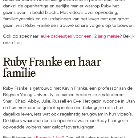
dankzij de openhartige en eerlijke manier waarop Ruby het
gezinsleven in beeld bracht. Met video’s over opvoeding,
familiedynamiek en de uitdagingen van het leven met een groot
gezin, wist Ruby Franke een trouwe schare volgers op te bouwen.
Ook op zoek naar
leuke cadeautjes voor een 12 jarig meisje
? Bekijk
onze tips!
Ruby Franke en haar
familie
Ruby Franke is getrouwd met Kevin Franke, een professor aan de
Brigham Young University, en samen hebben ze zes kinderen:
Shari, Chad, Abby, Julie, Russell en Eve. Het gezin woonde in Utah
en hun mormoonse geloof speelde een belangrijke rol in hun
dagelijks leven, iets wat ook regelmatig terugkwam in hun video’s.
De kijkers waardeerden de openheid waarmee Ruby haar gezin
opvoedde volgens haar geloofsovertuigingen.
Ben jij trouwens
Formula 1 fan?
Dan wil jij zeker weten hoe dit