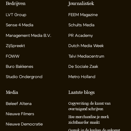
Bedrijven
Journalistiek
LVT Group
FEEM Magazine
Sense 4 Media
Schults Media
Management Media B.V.
PR Academy
ZijSpreekt
Dutch Media Week
FOWW
Talvi Mediacentrum
Buro Bakkenes
De Sociale Zaak
Studio Ondergrond
Metro Holland
Media
Laatste blogs
Beleef Altena
Copywriting: de kunst van
overtuigend schrijven
Nieuwe Filmers
Hoe merchandise je merk
zichtbaarder maakt
Nieuwe Democratie
Gemak in de keuken: de opkomst