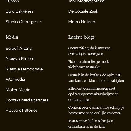
FOWW
Talvi Mediacentrum
Buro Bakkenes
De Sociale Zaak
Studio Ondergrond
Metro Holland
Media
Laatste blogs
Beleef Altena
Copywriting: de kunst van
overtuigend schrijven
Nieuwe Filmers
Hoe merchandise je merk
zichtbaarder maakt
Nieuwe Democratie
Gemak in de keuken: de opkomst
WZ media
van kant-en-klare halal maaltijden
Efficient communiceren met
Moker Media
opdrachtgevers als schrijver of
contentmaker
Kontakt Mediapartners
Content over casino’s: hoe schrijf je
House of Stories
betrouwbare en eerlijke reviews?
Waarom verhalen schrijven
onmisbaar is in de klas