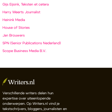
Gijs Eijsink, Teksten et cetera
Harry Weerts Journalist
Heinink Media
House of Stories
Jan Brouwers
SPN (Senior Publications Nederland)
Scope Business Media B.V.
Verschillende writers delen hun
expertise over uiteenlopende
onderwerpen. Op Writers.nl vind je
tekstschrijvers, bloggers, journalisten en