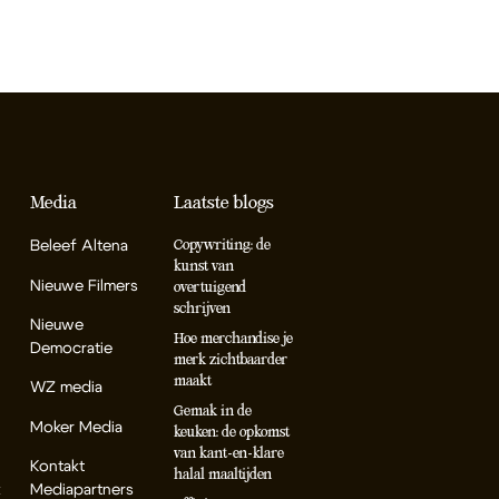
Media
Laatste blogs
Beleef Altena
Copywriting: de
kunst van
Nieuwe Filmers
overtuigend
schrijven
Nieuwe
Hoe merchandise je
Democratie
merk zichtbaarder
maakt
WZ media
Gemak in de
Moker Media
keuken: de opkomst
van kant-en-klare
Kontakt
halal maaltijden
k
Mediapartners