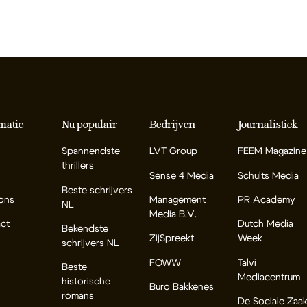
matie
Nu populair
Bedrijven
Journalistiek
Spannendste
LVT Group
FEEM Magazine
thrillers
Sense 4 Media
Schults Media
Beste schrijvers
ons
Management
PR Academy
NL
Media B.V.
ct
Dutch Media
Bekendste
ZijSpreekt
Week
schrijvers NL
FOWW
Talvi
Beste
Mediacentrum
historische
Buro Bakkenes
romans
De Sociale Zaa