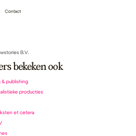
Contact
stories B.V.
ers bekeken ook
 & publishing
alistieke producties
Teksten et cetera
V
nes