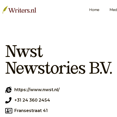
Home
Med
Nwst
Newstories B.V.
https://www.nwst.nl/
+31 24 360 2454
Fransestraat 41