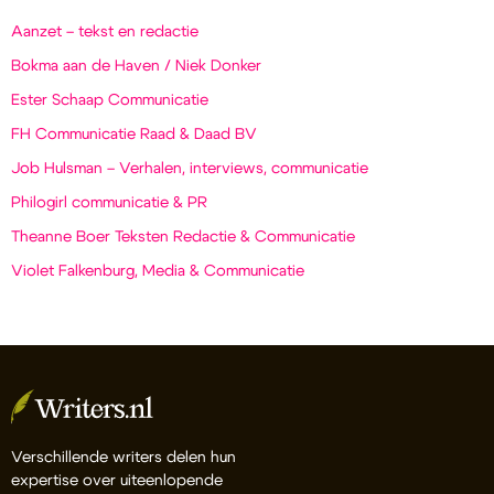
Aanzet – tekst en redactie
Bokma aan de Haven / Niek Donker
Ester Schaap Communicatie
FH Communicatie Raad & Daad BV
Job Hulsman – Verhalen, interviews, communicatie
Philogirl communicatie & PR
Theanne Boer Teksten Redactie & Communicatie
Violet Falkenburg, Media & Communicatie
Verschillende writers delen hun
expertise over uiteenlopende