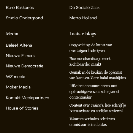
Buro Bakkenes
De Sociale Zaak
Studio Ondergrond
Metro Holland
Media
Laatste blogs
Beleef Altena
Copywriting: de kunst van
overtuigend schrijven
Nieuwe Filmers
Hoe merchandise je merk
zichtbaarder maakt
Nieuwe Democratie
Gemak in de keuken: de opkomst
WZ media
van kant-en-klare halal maaltijden
Efficient communiceren met
Moker Media
opdrachtgevers als schrijver of
contentmaker
Kontakt Mediapartners
Content over casino’s: hoe schrijf je
House of Stories
betrouwbare en eerlijke reviews?
Waarom verhalen schrijven
onmisbaar is in de klas