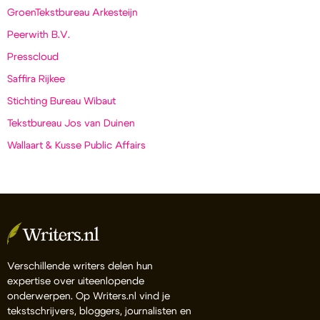
GroenTekstbureau Arkesteijn
Peerwith B.V.
Presscloud
Saffira Rijkee
Stichting Bureau Wibaut
Tekstbureau Jos van Duinen
Wallaart & Kusse Public Affairs
Verschillende writers delen hun
expertise over uiteenlopende
onderwerpen. Op Writers.nl vind je
tekstschrijvers, bloggers, journalisten en