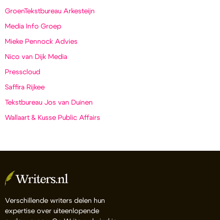
GroenTekstbureau Arkesteijn
Media Info Groep
Mieke Pennock Advies
Nico van Dijk Media
Presscloud
Saffira Rijkee
Tekstbureau Jos van Duinen
Wallaart & Kusse Public Affairs
Verschillende writers delen hun
expertise over uiteenlopende