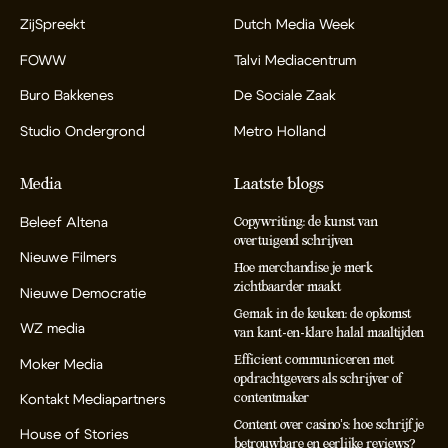
ZijSpreekt
Dutch Media Week
FOWW
Talvi Mediacentrum
Buro Bakkenes
De Sociale Zaak
Studio Ondergrond
Metro Holland
Media
Laatste blogs
Beleef Altena
Copywriting: de kunst van
overtuigend schrijven
Nieuwe Filmers
Hoe merchandise je merk
zichtbaarder maakt
Nieuwe Democratie
Gemak in de keuken: de opkomst
WZ media
van kant-en-klare halal maaltijden
Efficient communiceren met
Moker Media
opdrachtgevers als schrijver of
contentmaker
Kontakt Mediapartners
Content over casino’s: hoe schrijf je
House of Stories
betrouwbare en eerlijke reviews?