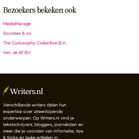
Bezoekers bekeken ook
MediaManage
Socrates & co
The Curiosophy Collective B.V.
Van Je Af BV
Verschillende writers delen hun
expertise over uiteenlopende
onderwerpen. Op Writers.nl vind je
tekstschrijvers, bloggers, journalisten en
meer die je voorzien van informatie, tips
& tricks en leuke artikelen in