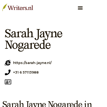
Sarah Jayne
Nogarede
https://sarah-jayne.nl/
+31 6 57113988
Sarah Jayne Nogarede in